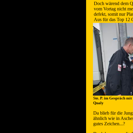
Doch wärend dem Qu
vom Vortag nicht me
defekt, somit nur Pl
Aus für das Top 12 
Ste. P. im Gespräch mi
Qualy
Da blieb für die Jung
ähnlich wie in Ascher
gutes Zeichen...?