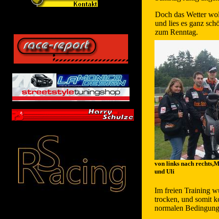
Doch das Wetter woll
und lies es ganz sch
zum Renntag.
von links nach rechts
und Uli
Im freien Training w
trocken, und somit k
normalen Bedingung