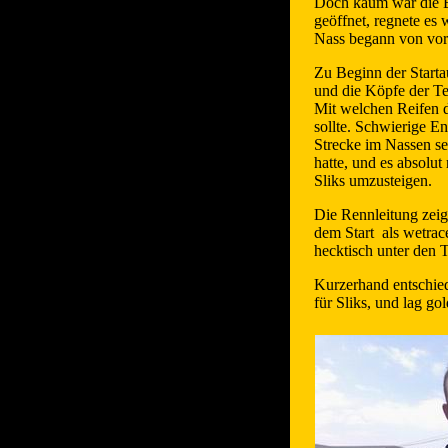
Doch kaum war die 
geöffnet, regnete es
Nass begann von vor
Zu Beginn der Startau
und die Köpfe der T
Mit welchen Reifen 
sollte. Schwierige E
Strecke im Nassen se
hatte, und es absolut
Sliks umzusteigen.
Die Rennleitung zei
dem Start als wetrac
hecktisch unter den 
Kurzerhand entschie
für Sliks, und lag gol